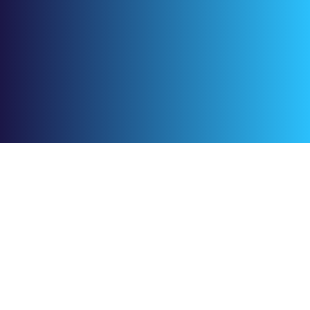
+966 59 345 3627
Footer.product
Footer.CreativeTime
Footer.CreativePlanner
Footer.CreativeDocs